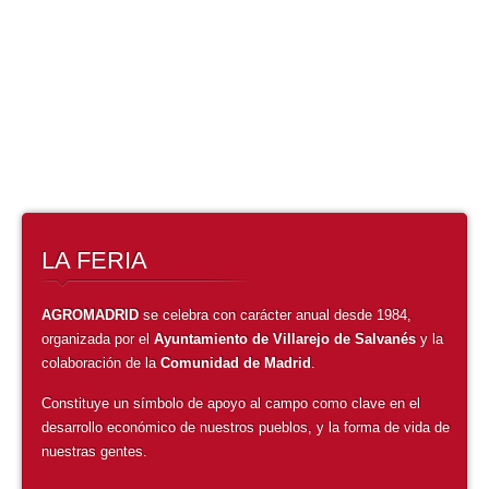
Corrían los 80 cuando nace AGROMADRID, en un lugar donde la
agricultura había sido, históricamente, motor de la economía local.
LEER MÁS
LA FERIA
AGROMADRID
se celebra con carácter anual desde 1984,
organizada por el
Ayuntamiento de Villarejo de Salvanés
y la
colaboración de la
Comunidad de Madrid
.
Constituye un símbolo de apoyo al campo como clave en el
desarrollo económico de nuestros pueblos, y la forma de vida de
nuestras gentes.