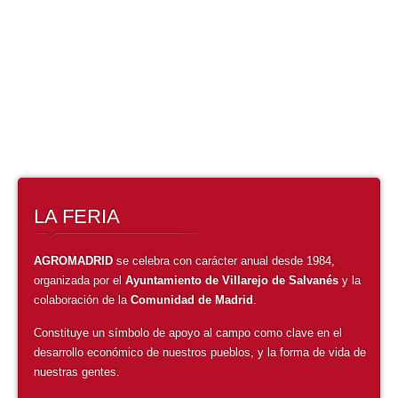
Corrían los 80 cuando nace AGROMADRID, en un lugar donde la
agricultura había sido, históricamente, motor de la economía local.
LEER MÁS
LA FERIA
AGROMADRID
se celebra con carácter anual desde 1984,
organizada por el
Ayuntamiento de Villarejo de Salvanés
y la
colaboración de la
Comunidad de Madrid
.
Constituye un símbolo de apoyo al campo como clave en el
desarrollo económico de nuestros pueblos, y la forma de vida de
nuestras gentes.